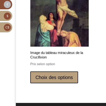
€
$
C$
Image du tableau miraculeux de la
Crucifixion
Prix selon option
Ce
produit
Choix des options
a
plusieurs
variations.
Les
options